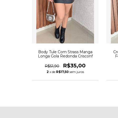
Body Tule Com Strass Manga
Cr
Longa Gola Redonda Crisconf
F
R$35,00
R$51,90
2
x de
R$17,50
sem juros