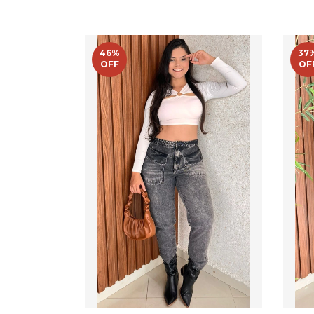
46
%
37
OFF
OF