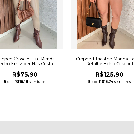
opped Croselet Em Renda
Cropped Tricoline Manga L
echo Em Ziper Nas Costa
Detalhe Bolso Crisconf
Crisconf
R$75,90
R$125,90
5
x de
R$15,18
sem juros
8
x de
R$15,74
sem juros