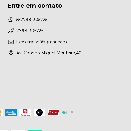
Entre em contato
5577981305725
77981305725
lojascrisconf@gmail.com
Av. Conego Miguel Monteiro,40