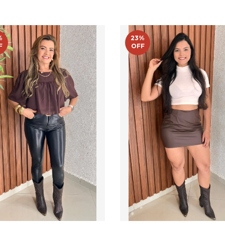
%
23
%
F
OFF