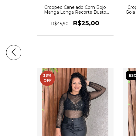
Cropped Canelado Com Bojo
Cro
Manga Longa Recorte Busto
Gola
crisconf
R$25,00
R$45,90
33
%
ES
OFF