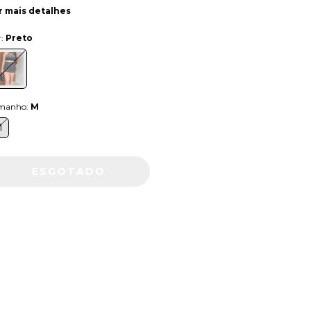
r mais detalhes
r:
Preto
manho:
M
M