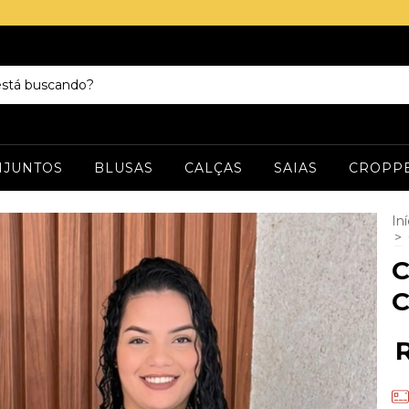
NJUNTOS
BLUSAS
CALÇAS
SAIAS
CROPP
Iní
>
C
C