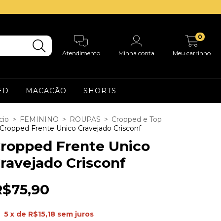
0
Atendimento
Minha conta
Meu carrinho
ED
MACACÃO
SHORTS
cio
>
FEMININO
>
ROUPAS
>
Cropped e Top
Cropped Frente Unico Cravejado Crisconf
ropped Frente Unico
ravejado Crisconf
R$75,90
5
x de
R$15,18
sem juros