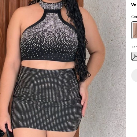
Ve
Co
Ta