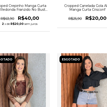
pped Crepinho Manga Curta
Cropped Canelada Gola Al
 Redonda Franzido No Busto
Manga Curta Crisconf
Crisconf
R$40,00
R$20,00
R$63,90
R$25,90
2
x de
R$20,00
sem juros
GOTADO
ESGOTADO