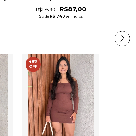
R$87,00
R$175,90
5
x de
R$17,40
sem juros
49
%
OFF