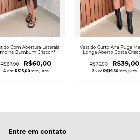
tido Com Abertura Laterais
Vestido Curto Ana Ruga M
mpina Bumbum Crisconf
Longa Aberto Costa Crisc
R$60,00
R$39,00
R$87,90
R$76,90
4
x de
R$15,00
sem juros
2
x de
R$19,50
sem juros
Entre em contato