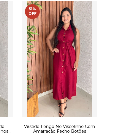
51
%
OFF
ido
Vestido Longo No Viscolinho Com
anga
Amarração Fecho Botões