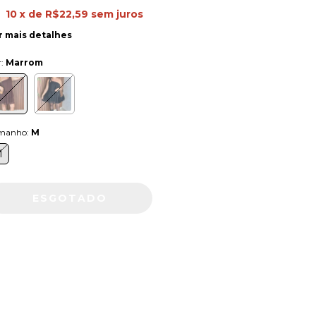
10
x de
R$22,59
sem juros
r mais detalhes
r:
Marrom
manho:
M
M