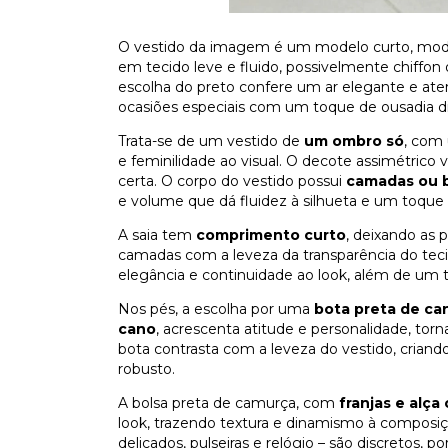
O vestido da imagem é um modelo curto, moder
em tecido leve e fluido, possivelmente chiffo
escolha do preto confere um ar elegante e ate
ocasiões especiais com um toque de ousadia di
Trata-se de um vestido de
um ombro só
, com 
e feminilidade ao visual. O decote assimétrico 
certa. O corpo do vestido possui
camadas ou 
e volume que dá fluidez à silhueta e um toq
A saia tem
comprimento curto
, deixando as 
camadas com a leveza da transparência do t
elegância e continuidade ao look, além de um to
Nos pés, a escolha por uma
bota preta de ca
cano
, acrescenta atitude e personalidade, tor
bota contrasta com a leveza do vestido, criando
robusto.
A bolsa preta de camurça, com
franjas e alça
look, trazendo textura e dinamismo à composiçã
delicados, pulseiras e relógio – são discretos