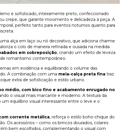
no e sofisticado, inteiramente preto, confeccionado
n ou crepe, que garante movimento e delicadeza à peça. A
mporal, perfeito tanto para eventos noturnos quanto para
screta.
uma alça em laço ou nó decorativo, que adiciona charme
valoriza o colo de maneira refinada e ousada na medida
babados em sobreposição
, criando um efeito de leveza
ue de romantismo contemporâneo.
pernas em evidência e equilibrando o volume das
ecido. A combinação com uma
meia-calça preta fina
traz
que extra de sofisticação e estilo urbano.
no médio, com bico fino e acabamento enrugado no
nando o visual mais marcante e moderno. A textura da
 um equilíbrio visual interessante entre o leve e o
 com corrente metálica
, reforça o estilo boho-chique do
o. Os acessórios – como os brincos dourados, colares
, porém bem escolhidos, complementando o visual com