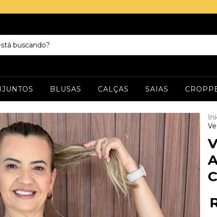
NJUNTOS
BLUSAS
CALÇAS
SAIAS
CROPP
Iní
Ve
V
A
C