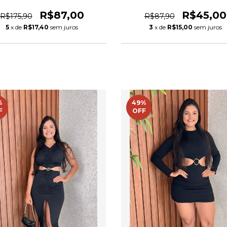
Longa Crisconf
R$87,00
R$45,00
R$175,90
R$87,90
5
x de
R$17,40
sem juros
3
x de
R$15,00
sem juros
%
49
%
F
OFF