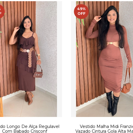
%
49
%
F
OFF
ido Longo De Alça Regulavel
Vestido Malha Midi Franz
Com Babado Crisconf
Vazado Cintura Gola Alta M