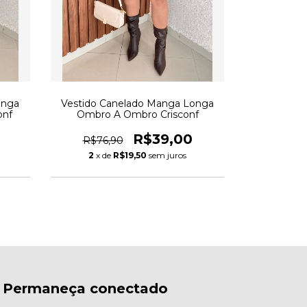
anga
Vestido Canelado Manga Longa
onf
Ombro A Ombro Crisconf
R$39,00
R$76,90
2
x de
R$19,50
sem juros
Permaneça conectado