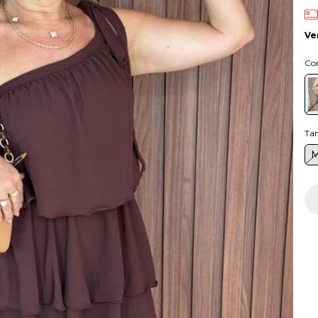
Ve
Co
Ta