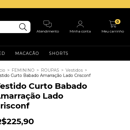
0
Atendimento
Minha conta
Meu carrinho
ED
MACACÃO
SHORTS
cio
>
FEMININO
>
ROUPAS
>
Vestidos
>
stido Curto Babado Amarração Lado Crisconf
estido Curto Babado
marração Lado
risconf
R$225,90