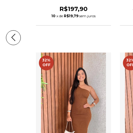
Crisconf
R$197,90
10
x de
R$19,79
sem juros
32
%
32
OFF
OF